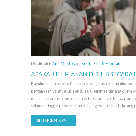
Ditulis oleh
Ariq Mustofa
di
Berita Film & Hiburan
APAKAH FILM AKAN DIRILIS SECARA 
Bagaimana kalau kita bicara tentang masa depan film, soba
pertanyaan yang seru! Tentu saja, selamat datang di era di
dan ini seperti menonton film di bioskop, tapi tanpa pop
selamat tinggal pada antrian panjang dan selamat datang p
SELENGKAPNYA