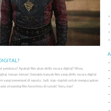
A
DIGITAL?
t pembaca? Apakah film akan dirilis secara digital? Wow,
gital, teman-teman! Semakin banyak film yang dirilis secara digital
corn yang menempel di sepatu. Jadi, siap-siaplah untuk mengucapkan
ada streaming film favoritmu di rumah! Seru, kan?