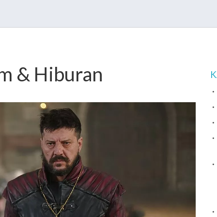
lm & Hiburan
K