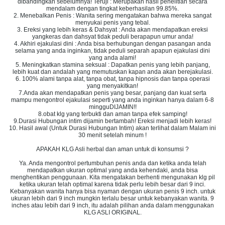
dibandingkan sebelumnya! Teruji : Merupakan hasil penelitian secara
mendalam dengan tingkat keberhasilan 99.85%.
2. Menebalkan Penis : Wanita sering mengatakan bahwa mereka sangat
menyukai penis yang tebal.
3. Ereksi yang lebih keras & Dahsyat : Anda akan mendapatkan ereksi
yangkeras dan dahsyat tidak peduli berapapun umur anda!
4. Akhiri ejakulasi dini : Anda bisa berhubungan dengan pasangan anda
selama yang anda inginkan, tidak peduli separah apapun ejakulasi dini
yang anda alami!
5. Meningkatkan stamina seksual : Dapatkan penis yang lebih panjang,
lebih kuat dan andalah yang memutuskan kapan anda akan berejakulasi.
6. 100% alami tanpa alat, tanpa obat, tanpa hipnosis dan tanpa operasi
yang menyakitkan!
7.Anda akan mendapatkan penis yang besar, panjang dan kuat serta
mampu mengontrol ejakulasi seperti yang anda inginkan hanya dalam 6-8
mingguDIJAMIN!!
8.obat klg yang terbukti dan aman tanpa efek samping!
9.Durasi Hubungan intim dijamin bertambah! Ereksi menjadi lebih keras!
10. Hasil awal (Untuk Durasi Hubungan Intim) akan terlihat dalam Malam ini
30 menit setelah minum !
APAKAH KLG Asli herbal dan aman untuk di konsumsi ?
Ya. Anda mengontrol pertumbuhan penis anda dan ketika anda telah
mendapatkan ukuran optimal yang anda kehendaki, anda bisa
menghentikan penggunaan. Kita mengatakan berhenti mengunakan klg pil
ketika ukuran telah optimal karena tidak perlu lebih besar dari 9 inci.
Kebanyakan wanita hanya bisa nyaman dengan ukuran penis 9 inch. untuk
ukuran lebih dari 9 inch mungkin terlalu besar untuk kebanyakan wanita. 9
inches atau lebih dari 9 inch, itu adalah pilihan anda dalam menggunakan
KLG ASLI ORIGINAL.