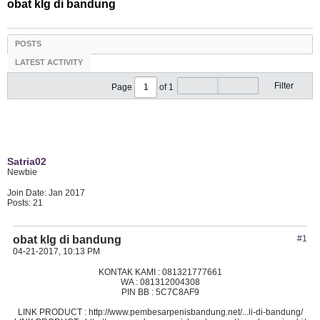
obat klg di bandung
POSTS
LATEST ACTIVITY
Filter
Page
of
1
Satria02
Newbie
Join Date:
Jan 2017
Posts:
21
obat klg di bandung
#1
04-21-2017, 10:13 PM
KONTAK KAMI : 081321777661
WA : 081312004308
PIN BB : 5C7C8AF9
LINK PRODUCT : http://www.pembesarpenisbandung.net/...li-di-bandung/