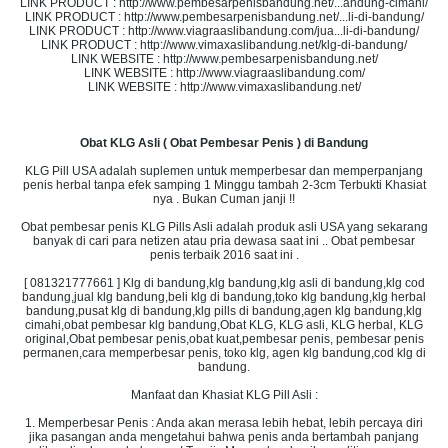
LINK PRODUCT : http://www.pembesarpenisbandung.net/...andung-cimahi/
LINK PRODUCT : http://www.pembesarpenisbandung.net/...li-di-bandung/
LINK PRODUCT : http://www.viagraaslibandung.com/jua...li-di-bandung/
LINK PRODUCT : http://www.vimaxaslibandung.net/klg-di-bandung/
LINK WEBSITE : http://www.pembesarpenisbandung.net/
LINK WEBSITE : http://www.viagraaslibandung.com/
LINK WEBSITE : http://www.vimaxaslibandung.net/
Obat KLG Asli ( Obat Pembesar Penis ) di Bandung
KLG Pill USA adalah suplemen untuk memperbesar dan memperpanjang
penis herbal tanpa efek samping 1 Minggu tambah 2-3cm Terbukti Khasiat
nya . Bukan Cuman janji !!
Obat pembesar penis KLG Pills Asli adalah produk asli USA yang sekarang
banyak di cari para netizen atau pria dewasa saat ini .. Obat pembesar
penis terbaik 2016 saat ini .
[ 081321777661 ] Klg di bandung,klg bandung,klg asli di bandung,klg cod
bandung,jual klg bandung,beli klg di bandung,toko klg bandung,klg herbal
bandung,pusat klg di bandung,klg pills di bandung,agen klg bandung,klg
cimahi,obat pembesar klg bandung,Obat KLG, KLG asli, KLG herbal, KLG
original,Obat pembesar penis,obat kuat,pembesar penis, pembesar penis
permanen,cara memperbesar penis, toko klg, agen klg bandung,cod klg di
bandung.
Manfaat dan Khasiat KLG Pill Asli :
1. Memperbesar Penis : Anda akan merasa lebih hebat, lebih percaya diri
jika pasangan anda mengetahui bahwa penis anda bertambah panjang