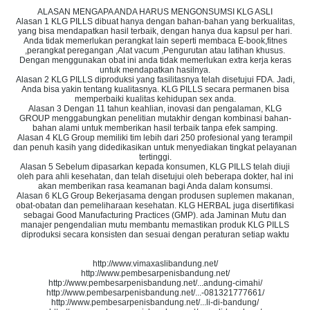
ALASAN MENGAPA ANDA HARUS MENGONSUMSI KLG ASLI
Alasan 1 KLG PILLS dibuat hanya dengan bahan-bahan yang berkualitas,
yang bisa mendapatkan hasil terbaik, dengan hanya dua kapsul per hari.
Anda tidak memerlukan perangkat lain seperti membaca E-book,fitnes
,perangkat peregangan ,Alat vacum ,Pengurutan atau latihan khusus.
Dengan menggunakan obat ini anda tidak memerlukan extra kerja keras
untuk mendapatkan hasilnya.
Alasan 2 KLG PILLS diproduksi yang fasilitasnya telah disetujui FDA. Jadi,
Anda bisa yakin tentang kualitasnya. KLG PILLS secara permanen bisa
memperbaiki kualitas kehidupan sex anda.
Alasan 3 Dengan 11 tahun keahlian, inovasi dan pengalaman, KLG
GROUP menggabungkan penelitian mutakhir dengan kombinasi bahan-
bahan alami untuk memberikan hasil terbaik tanpa efek samping.
Alasan 4 KLG Group memiliki tim lebih dari 250 profesional yang terampil
dan penuh kasih yang didedikasikan untuk menyediakan tingkat pelayanan
tertinggi.
Alasan 5 Sebelum dipasarkan kepada konsumen, KLG PILLS telah diuji
oleh para ahli kesehatan, dan telah disetujui oleh beberapa dokter, hal ini
akan memberikan rasa keamanan bagi Anda dalam konsumsi.
Alasan 6 KLG Group Bekerjasama dengan produsen suplemen makanan,
obat-obatan dan pemeliharaan kesehatan. KLG HERBAL juga disertifikasi
sebagai Good Manufacturing Practices (GMP). ada Jaminan Mutu dan
manajer pengendalian mutu membantu memastikan produk KLG PILLS
diproduksi secara konsisten dan sesuai dengan peraturan setiap waktu
http://www.vimaxaslibandung.net/
http://www.pembesarpenisbandung.net/
http://www.pembesarpenisbandung.net/...andung-cimahi/
http://www.pembesarpenisbandung.net/...-081321777661/
http://www.pembesarpenisbandung.net/...li-di-bandung/