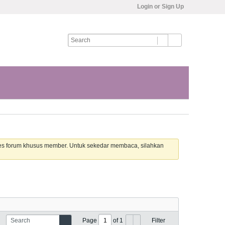
Login or Sign Up
es forum khusus member. Untuk sekedar membaca, silahkan
Page
of
1
Filter