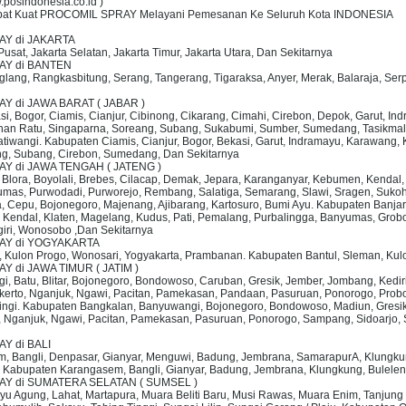
w.posindonesia.co.id )
al Obat Kuat PROCOMIL SPRAY Melayani Pemesanan Ke Seluruh Kota INDONESIA
AY di JAKARTA
 Pusat, Jakarta Selatan, Jakarta Timur, Jakarta Utara, Dan Sekitarnya
RAY di BANTEN
deglang, Rangkasbitung, Serang, Tangerang, Tigaraksa, Anyer, Merak, Balaraja, S
AY di JAWA BARAT ( JABAR )
asi, Bogor, Ciamis, Cianjur, Cibinong, Cikarang, Cimahi, Cirebon, Depok, Garut,
an Ratu, Singaparna, Soreang, Subang, Sukabumi, Sumber, Sumedang, Tasikmalay
atiwangi. Kabupaten Ciamis, Cianjur, Bogor, Bekasi, Garut, Indramayu, Karawang
g, Subang, Cirebon, Sumedang, Dan Sekitarnya
AY di JAWA TENGAH ( JATENG )
, Blora, Boyolali, Brebes, Cilacap, Demak, Jepara, Karanganyar, Kebumen, Kendal
umas, Purwodadi, Purworejo, Rembang, Salatiga, Semarang, Slawi, Sragen, Sukoha
Cepu, Bojonegoro, Majenang, Ajibarang, Kartosuro, Bumi Ayu. Kabupaten Banjarne
Kendal, Klaten, Magelang, Kudus, Pati, Pemalang, Purbalingga, Banyumas, Grob
ri, Wonosobo ,Dan Sekitarnya
RAY di YOGYAKARTA
es, Kulon Progo, Wonosari, Yogyakarta, Prambanan. Kabupaten Bantul, Sleman, Kul
Y di JAWA TIMUR ( JATIM )
gi, Batu, Blitar, Bojonegoro, Bondowoso, Caruban, Gresik, Jember, Jombang, Ked
kerto, Nganjuk, Ngawi, Pacitan, Pamekasan, Pandaan, Pasuruan, Ponorogo, Prob
ingi. Kabupaten Bangkalan, Banyuwangi, Bojonegoro, Bondowoso, Madiun, Gresik
Nganjuk, Ngawi, Pacitan, Pamekasan, Pasuruan, Ponorogo, Sampang, Sidoarjo, S
Y di BALI
em, Bangli, Denpasar, Gianyar, Menguwi, Badung, Jembrana, SamarapurA, Klungkun
. Kabupaten Karangasem, Bangli, Gianyar, Badung, Jembrana, Klungkung, Bulele
RAY di SUMATERA SELATAN ( SUMSEL )
, Kayu Agung, Lahat, Martapura, Muara Beliti Baru, Musi Rawas, Muara Enim, Tanj