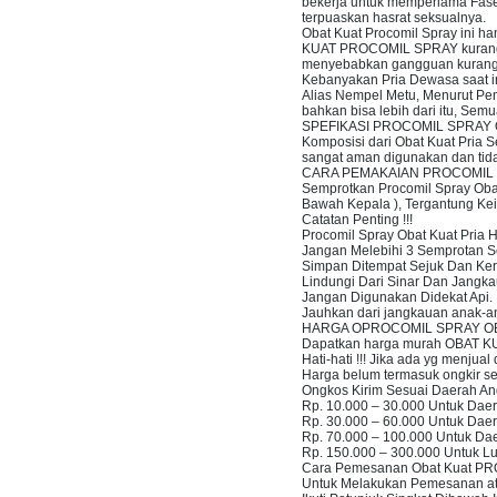
bekerja untuk memperlama Fase
terpuaskan hasrat seksualnya.
Obat Kuat Procomil Spray ini ha
KUAT PROCOMIL SPRAY kurang ba
menyebabkan gangguan kurangn
Kebanyakan Pria Dewasa saat in
Alias Nempel Metu, Menurut P
bahkan bisa lebih dari itu, Se
SPEFIKASI PROCOMIL SPRAY 
Komposisi dari Obat Kuat Pria 
sangat aman digunakan dan tid
CARA PEMAKAIAN PROCOMIL 
Semprotkan Procomil Spray Obat
Bawah Kepala ), Tergantung Kei
Catatan Penting !!!
Procomil Spray Obat Kuat Pria
Jangan Melebihi 3 Semprotan Se
Simpan Ditempat Sejuk Dan Ker
Lindungi Dari Sinar Dan Jangk
Jangan Digunakan Didekat Api.
Jauhkan dari jangkauan anak-a
HARGA OPROCOMIL SPRAY OB
Dapatkan harga murah OBAT KUAT
Hati-hati !!! Jika ada yg menj
Harga belum termasuk ongkir ses
Ongkos Kirim Sesuai Daerah An
Rp. 10.000 – 30.000 Untuk Dae
Rp. 30.000 – 60.000 Untuk Dae
Rp. 70.000 – 100.000 Untuk D
Rp. 150.000 – 300.000 Untuk Lu
Cara Pemesanan Obat Kuat P
Untuk Melakukan Pemesanan at