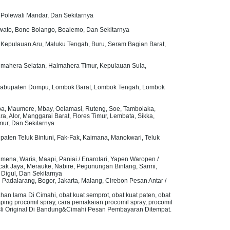
Polewali Mandar, Dan Sekitarnya
uwato, Bone Bolango, Boalemo, Dan Sekitarnya
 Kepulauan Aru, Maluku Tengah, Buru, Seram Bagian Barat,
Halmahera Selatan, Halmahera Timur, Kepulauan Sula,
u. Kabupaten Dompu, Lombok Barat, Lombok Tengah, Lombok
ba, Maumere, Mbay, Oelamasi, Ruteng, Soe, Tambolaka,
 Alor, Manggarai Barat, Flores Timur, Lembata, Sikka,
ur, Dan Sekitarnya
paten Teluk Bintuni, Fak-Fak, Kaimana, Manokwari, Teluk
amena, Waris, Maapi, Paniai / Enarotari, Yapen Waropen /
cak Jaya, Merauke, Nabire, Pegunungan Bintang, Sarmi,
Digul, Dan Sekitarnya
arang, Bogor, Jakarta, Malang, Cirebon Pesan Antar /
ahan lama Di Cimahi, obat kuat semprot, obat kuat paten, obat
mping procomil spray, cara pemakaian procomil spray, procomil
y Asli Original Di Bandung&Cimahi Pesan Pembayaran Ditempat.