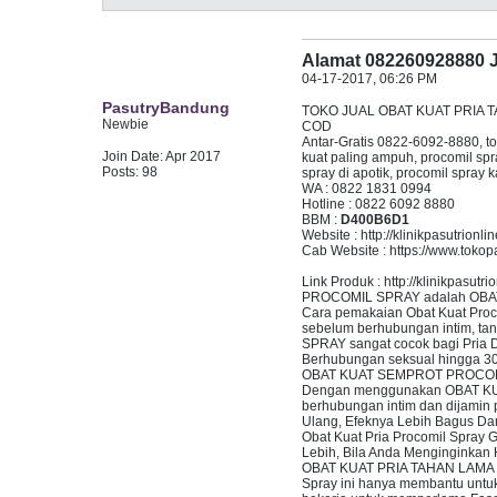
Alamat 082260928880 J
04-17-2017, 06:26 PM
PasutryBandung
TOKO JUAL OBAT KUAT PRIA TA
Newbie
COD
Antar-Gratis 0822-6092-8880, tok
Join Date:
Apr 2017
kuat paling ampuh, procomil spr
Posts:
98
spray di apotik, procomil spray
WA : 0822 1831 0994
Hotline : 0822 6092 8880
BBM :
D400B6D1
Website : http://klinikpasutrionli
Cab Website : https://www.toko
Link Produk : http://klinikpasutri
PROCOMIL SPRAY adalah OBAT K
Cara pemakaian Obat Kuat Proco
sebelum berhubungan intim, ta
SPRAY sangat cocok bagi Pria 
Berhubungan seksual hingga 30
OBAT KUAT SEMPROT PROCO
Dengan menggunakan OBAT KUA
berhubungan intim dan dijamin
Ulang, Efeknya Lebih Bagus Da
Obat Kuat Pria Procomil Spray
Lebih, Bila Anda Menginginka
OBAT KUAT PRIA TAHAN LAMA PR
Spray ini hanya membantu untu