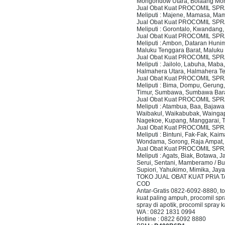
Mongondow Utara, Bolaang Mon
Jual Obat Kuat PROCOMIL SPR
Meliputi : Majene, Mamasa, Ma
Jual Obat Kuat PROCOMIL SP
Meliputi : Gorontalo, Kwandang
Jual Obat Kuat PROCOMIL SP
Meliputi : Ambon, Dataran Huni
Maluku Tenggara Barat, Maluku
Jual Obat Kuat PROCOMIL SPR
Meliputi : Jailolo, Labuha, Ma
Halmahera Utara, Halmahera Te
Jual Obat Kuat PROCOMIL SPR
Meliputi : Bima, Dompu, Gerun
Timur, Sumbawa, Sumbawa Barat
Jual Obat Kuat PROCOMIL SPR
Meliputi : Atambua, Baa, Bajaw
Waibakul, Waikabubak, Waingapu
Nagekoe, Kupang, Manggarai, T
Jual Obat Kuat PROCOMIL SP
Meliputi : Bintuni, Fak-Fak, Ka
Wondama, Sorong, Raja Ampat, 
Jual Obat Kuat PROCOMIL SPR
Meliputi : Agats, Biak, Botawa,
Serui, Sentani, Mamberamo / Bu
Supiori, Yahukimo, Mimika, Jay
TOKO JUAL OBAT KUAT PRIA TA
COD
Antar-Gratis 0822-6092-8880, tok
kuat paling ampuh, procomil spr
spray di apotik, procomil spray
WA : 0822 1831 0994
Hotline : 0822 6092 8880