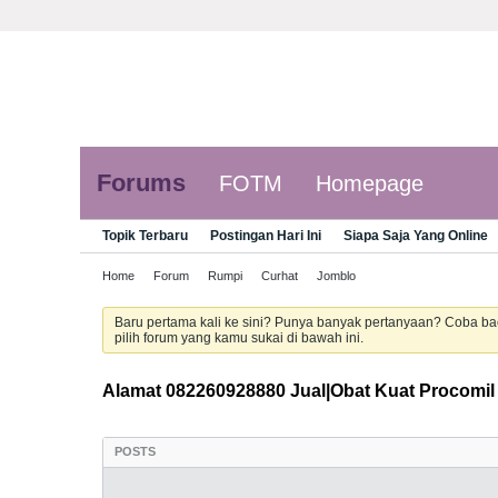
Forums
FOTM
Homepage
Topik Terbaru
Postingan Hari Ini
Siapa Saja Yang Online
Home
Forum
Rumpi
Curhat
Jomblo
Baru pertama kali ke sini? Punya banyak pertanyaan? Coba b
pilih forum yang kamu sukai di bawah ini.
Alamat 082260928880 Jual|Obat Kuat Procomi
POSTS
LATEST ACTIVITY