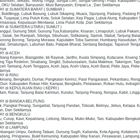
bumulih, Sekayu, Tebing Tinggi, Sungai Lilin, Sungai Gerong / Plaju. Kabupaten O
 OKU Selatan, Banyuasin, Musi Banyuasin, Empat La , Dan Sekitarnya
RAY di SUMATERA BARAT ( SUMBAR )
ar, Bukittinggi, Lubuk Basung, Lubuk Sikaping, Muara, Sijunjung, Padang, Padan
, Tuapejat, Lima Puluh Kota, Solok Selatan, Kep Pagai, Lubuk Alung. Kabupaten S
rmasraya, Kepulauan Mentawai, Lima Puluh Kota ,Dan Sekitarnya
RAY di SUMATERA UTARA ( SUMUT )
ok Sanggul, Gunung Sitoli, Gunung Tua,Kabanjahe, Kisaran, Limapuluh, Lubuk P
 Salak, Sei Rampah, Sibolga, Sibuhuan, Sidikalang, Sipirok, Stabat, Tanjung Bala
iborong Borong, Tanjung Morawa. Kaputaten Toba Samosir, Humbang Hasudutan, Ni
tal, Simalungun, Labuhan Batu, Pakpak Bharat, Serdang Bedagai, Tapanuli Tengah
rnya
AY di ACEH
, Biang Kejeren, Biangpidie, Idi Rayeuk, Jantho, Kuala Simpang, Kutacane, Kru
ng Tiga Redelon, Sinabang, Singkil, Subulussalam, Suka Makmue, Takengon, Tap
ceh Tamiang, Aceh Tenggara, Aceh Jaya, Aceh Utara, Aceh Barat, Pidie Jaya, Pidi
tarnya
AY di RIAU
gkinang, Bengkalis, Dumai, Pangkalan Kerinci, Pasir Pangaraian, Pekanbaru, Renga
uri. Kabupaten Rokan Hilir, Kampar, Bengkalis, Pelalawan, Rokan Hulu, Indragiri Hu
AY di KEPULAUAN RIAU ( KEPRI )
Batam, Ranai, Tanjung Balai Karimun, Kundur, Tanjung Pinang, Nongsa, Kabil, Lin
RAY di BANGKA BELITUNG
k, Pangkal Pinang, Sungailiat, Tanjung Pandan, Toboali, Belinyu, Jebus, Kelapa.
an, Dan Sekitarnya
RAY di BENGKULU
lu, Curup, Kaur, Kepahiang, Lebong, Manna, Muko-Muko, Tais. Kabupaten Bengkul
an Sekitarnya
RAY di LAMPUNG
mbangan Umpu, Gedong Tataan, Gunung Sugih, Kalianda, Kota Agung, Kotabumi, Li
Padang, Pringsewu, Bukit Kemuning. Kabupaten Way Kanan, Pesawaran, Lampung