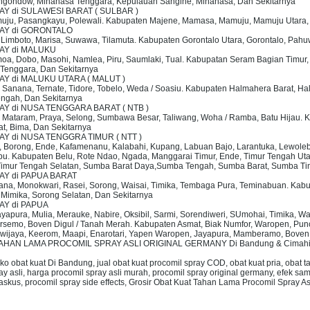
gondow, Minahasa Tenggara, Kepulauan Sangihe, Minahasa, Dan Sekitarnya
AY di SULAWESI BARAT ( SULBAR )
muju, Pasangkayu, Polewali. Kabupaten Majene, Mamasa, Mamuju, Mamuju Utara, 
RAY di GORONTALO
, Limboto, Marisa, Suwawa, Tilamuta. Kabupaten Gorontalo Utara, Gorontalo, Pah
RAY di MALUKU
moa, Dobo, Masohi, Namlea, Piru, Saumlaki, Tual. Kabupatan Seram Bagian Timur,
 Tenggara, Dan Sekitarnya
AY di MALUKU UTARA ( MALUT )
ba, Sanana, Ternate, Tidore, Tobelo, Weda / Soasiu. Kabupaten Halmahera Barat, 
ngah, Dan Sekitarnya
AY di NUSA TENGGARA BARAT ( NTB )
g, Mataram, Praya, Selong, Sumbawa Besar, Taliwang, Woha / Ramba, Batu Hija
, Bima, Dan Sekitarnya
AY di NUSA TENGGRA TIMUR ( NTT )
a, Borong, Ende, Kafamenanu, Kalabahi, Kupang, Labuan Bajo, Larantuka, Lewole
. Kabupaten Belu, Rote Ndao, Ngada, Manggarai Timur, Ende, Timur Tengah Utara,
imur Tengah Selatan, Sumba Barat Daya,Sumba Tengah, Sumba Barat, Sumba Tim
RAY di PAPUA BARAT
imana, Monokwari, Rasei, Sorong, Waisai, Timika, Tembaga Pura, Teminabuan. Kabu
Mimika, Sorong Selatan, Dan Sekitarnya
AY di PAPUA
 Jayapura, Mulia, Merauke, Nabire, Oksibil, Sarmi, Sorendiweri, SUmohai, Timika, W
rsemo, Boven Digul / Tanah Merah. Kabupaten Asmat, Biak Numfor, Waropen, Pun
awijaya, Keerom, Maapi, Enarotari, Yapen Waropen, Jayapura, Mamberamo, Boven 
HAN LAMA PROCOMIL SPRAY ASLI ORIGINAL GERMANY Di Bandung & Cimahi Padal
o obat kuat Di Bandung, jual obat kuat procomil spray COD, obat kuat pria, obat t
ay asli, harga procomil spray asli murah, procomil spray original germany, efek sa
 kaskus, procomil spray side effects, Grosir Obat Kuat Tahan Lama Procomil Spra