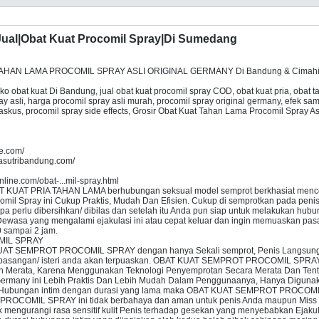
ual|Obat Kuat Procomil Spray|Di Sumedang
HAN LAMA PROCOMIL SPRAY ASLI ORIGINAL GERMANY Di Bandung & Cimahi Padal
o obat kuat Di Bandung, jual obat kuat procomil spray COD, obat kuat pria, obat t
ay asli, harga procomil spray asli murah, procomil spray original germany, efek sa
 kaskus, procomil spray side effects, Grosir Obat Kuat Tahan Lama Procomil Spra
ne.com/
pasutribandung.com/
online.com/obat-...mil-spray.html
UAT PRIA TAHAN LAMA berhubungan seksual model semprot berkhasiat mencegah 
mil Spray ini Cukup Praktis, Mudah Dan Efisien. Cukup di semprotkan pada penis
npa perlu dibersihkan/ dibilas dan setelah itu Anda pun siap untuk melakukan
Dewasa yang mengalami ejakulasi ini atau cepat keluar dan ingin memuaskan p
 sampai 2 jam.
MIL SPRAY
T SEMPROT PROCOMIL SPRAY dengan hanya Sekali semprot, Penis Langsung 
 pasangan/ isteri anda akan terpuaskan. OBAT KUAT SEMPROT PROCOMIL SPRAY Be
n Merata, Karena Menggunakan Teknologi Penyemprotan Secara Merata Dan Tent
 Germany ini Lebih Praktis Dan Lebih Mudah Dalam Penggunaanya, Hanya Diguna
n Hubungan intim dengan durasi yang lama maka OBAT KUAT SEMPROT PROCOMIL S
OCOMIL SPRAY ini tidak berbahaya dan aman untuk penis Anda maupun Miss V
k mengurangi rasa sensitif kulit Penis terhadap gesekan yang menyebabkan E