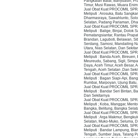
Pangkalan Balai, Banyuasin, Pra
Timur, Musi Rawas, Muara Enim,
Jual Obat Kuat PROCOMIL SP
Meliputi : Arosuka, Batu Sangk
Dharmasraya, Sawahlunto, Solok
Selatan, Padang Pariaman, Dha
Jual Obat Kuat PROCOMIL SP
Meliputi : Balige, Binjai, Dol
Pematangsiantar, Rantau Prapat,
Brandan, Laguboti, Belawan, S
Serdang, Samosi, Mandailing Na
Utara, Nias Selatan, Dan Sekita
Jual Obat Kuat PROCOMIL SPR
Meliputi : Banda Aceh, Bireuen
Meureudu, Sabang, Sigli, Simpa
Daya, Aceh Timur, Aceh Besar, A
Tengah, Aceh Selatan ,Dan Seki
Jual Obat Kuat PROCOMIL SPR
Meliputi : Bagan Siapi-Api, Ban
Rumbai, Marpoyan, Ujung Batu, D
Jual Obat Kuat PROCOMIL SPR
Meliputi : Bandar Seri Bintan, 
Dan Sekitarnya
Jual Obat Kuat PROCOMIL SP
Meliputi ; Koba, Manggar, Mento
Bangka, Belitung, Bangka Selat
Jual Obat Kuat PROCOMIL SP
Meliputi : Arga Makmur, Bengku
Selatan, Muko-Muko, Seluma, D
Jual Obat Kuat PROCOMIL SP
Meliputi : Bandar Lampung, Bla
Tengah, Sumber Jaya, Talang 