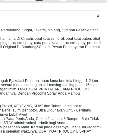
#1
arang, Bogor, Jakarta, Malang, Cirebon Pesan Antar /
ahan lama Di Cimahi, obat kuat semprot, obat kuat paten, obat
mping procomil spray, cara pemakaian procomil spray, procomil
y Asli Original Di Bandung&Cimahi Pesan Pembayaran Ditempat.
Ejakulasi Dini dan tahan lama bercinta hingga 1-2 jam.
 secara merata ke bagian sisi masing-masing penis 15 menit
 hubungan intim. OBAT KUAT PRIA TAHAN LAMA PROCOMIL
asangannya. Dengan Procomil Spray, Anda Mampu
Ereksi, KENCANG, KUAT dan Tahan Lama untuk
risi 15 ml per botol, Bisa Digunakan Untuk Berulang
unya Lebih Awet
kan Pada Penis Anda, Cukup 2 sampai 3 Semprot Saja Tidak
RAY adalah solusi terbaik bagi Anda.
 pasangan Anda. Karena pada dasarnya Obat Kuat Procomil
jakulasi sebelum waktunya. OBAT KUAT PROCOMIL SPRAY