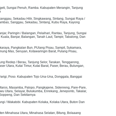
ngeti, Sungai Penuh, Ramba. Kabupaten Merangin, Tanjung
a
anggau, Sekadau Hilir, Singkawang, Sintang, Sungai Raya /
Sambas, Sanggau, Sekadau, Sintang, Kubu Raya, Kayong
njar, Paringin / Balangan, Pelaihari, Rantau, Tanjung, Sungai
Kuala, Banjar, Balangan, Tanah Laut, Tampir, Tabalong, Dan
karaya, Pangkalan Bun, PUlang Pisau, Sampit, Sukamara,
unung Mas, Seruyan, Kotawaringin Barat, Pulang Pisau,
ung Redep / Berau, Tanjung Selor, Tarakan, Tenggarong,
 Utara, Kutai Timur, Kutai Barat, Paser, Berau, Bulungan,
, Parigi, Poso. Kabupaten Tojo Una-Una, Donggala, Banggai
, Maros, Masamba, Palopo, Pangkajene, Sidenreng, Pare-Pare,
 Utara, Selayar, Bulukumba, Enrekang, Jeneponto, Takalar,
 Soppeng, Dan Sekitarnya
ngi / Wakatobi. Kabupaten Kolaka, Kolaka Utara, Buton Dan
ten Minahasa Utara, Minahasa Selatan, Bitung, Bolaaang