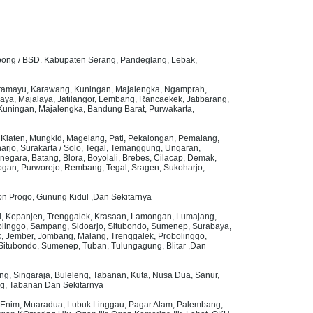
erpong / BSD. Kabupaten Serang, Pandeglang, Lebak,
 Indramayu, Karawang, Kuningan, Majalengka, Ngamprah,
a, Majalaya, Jatilangor, Lembang, Rancaekek, Jatibarang,
, Kuningan, Majalengka, Bandung Barat, Purwakarta,
, Klaten, Mungkid, Magelang, Pati, Pekalongan, Pemalang,
rjo, Surakarta / Solo, Tegal, Temanggung, Ungaran,
gara, Batang, Blora, Boyolali, Brebes, Cilacap, Demak,
ogan, Purworejo, Rembang, Tegal, Sragen, Sukoharjo,
on Progo, Gunung Kidul ,Dan Sekitarnya
iri, Kepanjen, Trenggalek, Krasaan, Lamongan, Lumajang,
olinggo, Sampang, Sidoarjo, Situbondo, Sumenep, Surabaya,
, Jember, Jombang, Malang, Trenggalek, Probolinggo,
itubondo, Sumenep, Tuban, Tulungagung, Blitar ,Dan
g, Singaraja, Buleleng, Tabanan, Kuta, Nusa Dua, Sanur,
ng, Tabanan Dan Sekitarnya
ung Enim, Muaradua, Lubuk Linggau, Pagar Alam, Palembang,