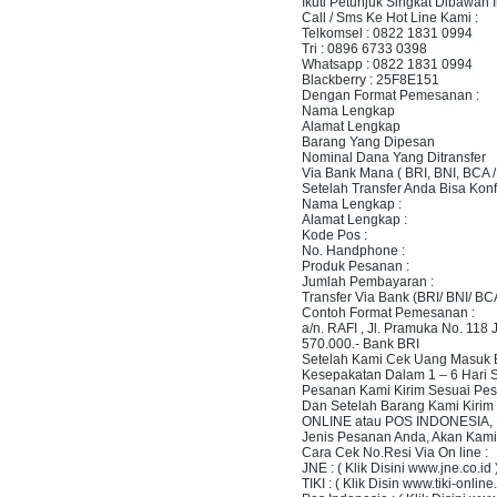
Ikuti Petunjuk Singkat Dibawah In
Call / Sms Ke Hot Line Kami :
Telkomsel : 0822 1831 0994
Tri : 0896 6733 0398
Whatsapp : 0822 1831 0994
Blackberry : 25F8E151
Dengan Format Pemesanan :
Nama Lengkap
Alamat Lengkap
Barang Yang Dipesan
Nominal Dana Yang Ditransfer
Via Bank Mana ( BRI, BNI, BCA 
Setelah Transfer Anda Bisa Kon
Nama Lengkap :
Alamat Lengkap :
Kode Pos :
No. Handphone :
Produk Pesanan :
Jumlah Pembayaran :
Transfer Via Bank (BRI/ BNI/ BC
Contoh Format Pemesanan :
a/n. RAFI , Jl. Pramuka No. 1
570.000.- Bank BRI
Setelah Kami Cek Uang Masuk B
Kesepakatan Dalam 1 – 6 Hari S
Pesanan Kami Kirim Sesuai Pes
Dan Setelah Barang Kami Kirim
ONLINE atau POS INDONESIA,
Jenis Pesanan Anda, Akan Kami
Cara Cek No.Resi Via On line :
JNE : ( Klik Disini www.jne.co.id 
TIKI : ( Klik Disin www.tiki-online