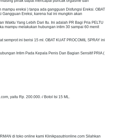
g-masing pihak dapat mencapai puncak orgasme dan
sih mampu ereksi ) tanpa ada gangguan Disfungsi Ereksi. OBAT
 Gangguan Ereksi, karena hal ini mungkin akan
n Waktu Yang Lebih Dari Itu. Ini adalah PR Bagi Pria PELTU
a mampu melakukan hubungan intim 30 sampai 60 menit
kuat semprot ini berisi 15 ml. OBAT KUAT PROCOMIL SPRAY ini
ubungan Intim Pada Kepala Penis Dan Bagian Sensitif PRIA (
, yaitu Rp. 200.000.-/ Botol Isi 15 ML.
 di toko online kami Klinikpasutrionline.com Silahkan