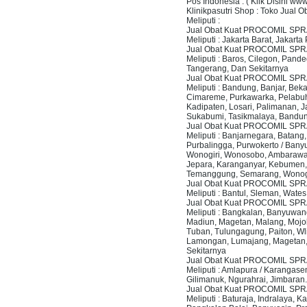
Pos Indonesia : ( Klik Disini ww
Klinikpasutri Shop : Toko Ju
Meliputi :
Jual Obat Kuat PROCOMIL SPR
Meliputi : Jakarta Barat, Jakarta
Jual Obat Kuat PROCOMIL SP
Meliputi : Baros, Cilegon, Pan
Tangerang, Dan Sekitarnya
Jual Obat Kuat PROCOMIL SPR
Meliputi : Bandung, Banjar, Bek
Cimareme, Purkawarka, Pelabuh
Kadipaten, Losari, Palimanan, J
Sukabumi, Tasikmalaya, Bandun
Jual Obat Kuat PROCOMIL SPR
Meliputi : Banjarnegara, Batang
Purbalingga, Purwokerto / Bany
Wonogiri, Wonosobo, Ambarawa, 
Jepara, Karanganyar, Kebumen, 
Temanggung, Semarang, Wonogi
Jual Obat Kuat PROCOMIL SP
Meliputi : Bantul, Sleman, Wat
Jual Obat Kuat PROCOMIL SPRA
Meliputi : Bangkalan, Banyuwan
Madiun, Magetan, Malang, Mojo
Tuban, Tulungagung, Paiton, Wl
Lamongan, Lumajang, Magetan, 
Sekitarnya
Jual Obat Kuat PROCOMIL SPRA
Meliputi : Amlapura / Karangas
Gilimanuk, Ngurahrai, Jimbaran
Jual Obat Kuat PROCOMIL SP
Meliputi : Baturaja, Indralaya