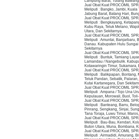
Lampung Barat, Tulang Bawang,
Jual Obat Kuat PROCOMIL SPR
Meliputi : Bangko, Jambi, Kual
Jabung Barat, Batang Hari, Bun
Jual Obat Kuat PROCOMIL SPR
Meliputi : Bengkayang, Ketapan
Kubu Raya, Teluk Melano, Wajo
Utara, Dan Sekitarnya
Jual Obat Kuat PROCOMIL SPR
Meliputi : Amuntai, Banjarbaru,
Danau. Kabupaten Hulu Sungai U
Sekitarnya
Jual Obat Kuat PROCOMIL SP
Meliputi : Buntuk, Tamiang La
Lamandau / Nangebulik. Kabupat
Kotawaringin Timur, Sukamara, B
Jual Obat Kuat PROCOMIL SPR
Meliputi : Balikpapan, Bontang
Teluk Pandan, Sebatik, Palaran
Kutai Kartanegara, Dan Sekitar
Jual Obat Kuat PROCOMIL SP
Meliputi : Ampana / Tojo Una Un
Kepulauan, Morowali, Buol, Toli
Jual Obat Kuat PROCOMIL SPR
Meliputi : Banteang, Barru, Bel
Pinrang, Sengkang, Sinjai, Su
Tana Toraja, Luwu Timur, Maros
Jual Obat Kuat PROCOMIL SP
Meliputi : Bau-Bau, Kendari, K
Buton Utara, Muna, Bombana, K
Jual Obat Kuat PROCOMIL SPR
Meliputi : Airmadidi, Amurang,