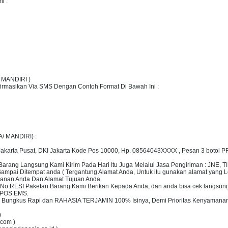
i :
/ MANDIRI )
firmasikan Via SMS Dengan Contoh Format Di Bawah Ini :
A/ MANDIRI) :
18 Jakarta Pusat, DKI Jakarta Kode Pos 10000, Hp. 08564043XXXX , Pesan 3 bo
arang Langsung Kami Kirim Pada Hari Itu Juga Melalui Jasa Pengiriman : JNE, 
ampai Ditempat anda ( Tergantung Alamat Anda, Untuk itu gunakan alamat yang L
anan Anda Dan Alamat Tujuan Anda.
 No.RESI Paketan Barang Kami Berikan Kepada Anda, dan anda bisa cek langsun
 POS EMS.
 Bungkus Rapi dan RAHASIA TERJAMIN 100% Isinya, Demi Prioritas Kenyamanan
)
.com )