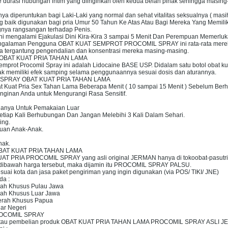
 durasi hubungan intim yang diinginkan oleh kedua belah pihak sehingga masin
nya diperuntukan bagi Laki-Laki yang normal dan sehat vitalitas seksualnya ( ma
ik digunakan bagi pria Umur 50 Tahun Ke Atas Atau Bagi Mereka Yang Memiliki
ya rangsangan terhadap Penis.
i mengalami Ejakulasi Dini Kira-Kira 3 sampai 5 Menit Dan Perempuan Memerluka
engalaman Pengguna OBAT KUAT SEMPROT PROCOMIL SPRAY ini rata-rata merek
mua tergantung pengendalian dan konsentrasi mereka masing-masing.
OBAT KUAT PRIA TAHAN LAMA
Semprot Procomil Spray ini adalah Lidocaine BASE USP. Didalam satu botol obat 
ak memiliki efek samping selama penggunaannya sesuai dosis dan aturannya.
SPRAY OBAT KUAT PRIA TAHAN LAMA
 Kuat Pria Sex Tahan Lama Beberapa Menit ( 10 sampai 15 Menit ) Sebelum Berh
nginan Anda untuk Mengurangi Rasa Sensitif.
 Hanya Untuk Pemakaian Luar
tiap Kali Berhubungan Dan Jangan Melebihi 3 Kali Dalam Sehari.
ing.
auan Anak-Anak.
nak.
AT KUAT PRIA TAHAN LAMA
 PRIA PROCOMIL SPRAY yang asli original JERMAN hanya di tokoobat-pasutri.com
ual dibawah harga tersebut, maka dijamin itu PROCOMIL SPRAY PALSU.
uai kota dan jasa paket pengiriman yang ingin digunakan (via POS/ TIKI/ JNE)
da :
rah Khusus Pulau Jawa
rah Khusus Luar Jawa
aerah Khusus Papua
ar Negeri
ROCOMIL SPRAY
au pembelian produk OBAT KUAT PRIA TAHAN LAMA PROCOMIL SPRAY ASLI JERMAN