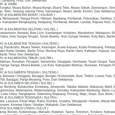
 Lampung Timur, Dan Sekitarnya
AY di JAMBI
a Tungkal, Muara Bulian, Muara Bungo, Buara Tebo, Muara Sabak, Sarolangun, Se
go, Tebo, Tanjung Jabung Timur, Sarolangun, Muaro Jambi, Kerinci, Dan Sekitarny
AY di KALIMANTAN BARAT ( KALBAR )
g, Mempawah, Nanga Pinoh / Melawi, Ngabang, Pontianak, Putussibau, Sambas, S
k. Kabupaten Bengkayang, Ketapang, Pontianak, Melawi, Landak, Kapuas Hulu, 
AY di KALIMANTAN SELATAN ( KALSEL )
 Banjarmasin, Barabai, Batu Licin, Kandangan, Kotabaru, Marabahan, Martapura / Ba
tara, Hulu Sungai Tengah, Tanah Bambu, Hulu Sungai Selatan, Kota Baru, Barito 
RAY di KALIMANTAN TENGAH ( KALTENG )
yang, Parukcahu, Muara Teweh, Kasongan, Kuala Kapuas, Kuala Pembuang, Palang
en Barito Selatan, Barito Timur, Murung Raya, Barito Utara, Katingan, Kapuas, G
arito Timur, Dan Sekitarnya
AY di KALIMANTAN TIMUR ( KALTIM )
, Malinau, Nunukan, Penajam, Samarinda, Sanggata, Sendawar, Tanah Grogot, Tanj
, Sanga Sanga, Muara Badak, Loa Kulu. Kabupaten Malinau, Nunukan, Penajam Paser
nya
RAY di SULAWERSI TENGAH ( SULTENG )
a, Banawa / Donggala, Banggai, Bungku / Kolonedale, Buol, Tolitoli, Luwuk, Palu
-Toli, Banggai, Parigi Moutong, Poso, Dan Sekitarnya
AY di SULAWESI SELATAN ( SULSEL )
opa, Benteng, Bulukumba, Enrekang, Jeneponto, Takalar, Makale, Makassar, Malili
ngguminasa, Watampone, Watansoppeng, Soroako. Kabupaten Banteang, Bamu, Luwu
, Luwu Utara, Pangkajene, Sidenreng Rappang, Pinrang, Wajo, Sinjai, Goa, Bone,
RAY di SULAWESI TENGGARA ( SULTRA )
olaka, Lasusua, Pasar Wajo, Raha, Rumbia, Unaaha, Wanggodo / Andolo, Wangi-Wa
onawe, Konewe Utara / Selatan, Wakatobi, Dan Sekitarnya
AYdi SULAWESI UTARA ( SULUT )
 Bitung, Boroko, Kotamobagu, Manado, Ratahan, Tauna, Tomohon, Tondano. Kabupa