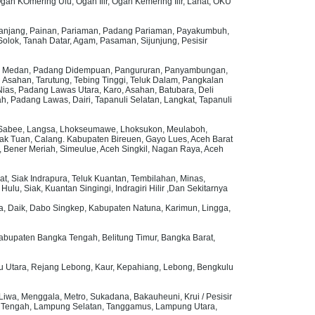
gan KOmering Ulu, Ogan Ilir, Ogan Kemering Ilir, Lahat, OKU
g Panjang, Painan, Pariaman, Padang Pariaman, Payakumbuh,
olok, Tanah Datar, Agam, Pasaman, Sijunjung, Pesisir
akam, Medan, Padang Didempuan, Pangururan, Panyambungan,
i Asahan, Tarutung, Tebing Tinggi, Teluk Dalam, Pangkalan
as, Padang Lawas Utara, Karo, Asahan, Batubara, Deli
, Padang Lawas, Dairi, Tapanuli Selatan, Langkat, Tapanuli
eng Sabee, Langsa, Lhokseumawe, Lhoksukon, Meulaboh,
ak Tuan, Calang. Kabupaten Bireuen, Gayo Lues, Aceh Barat
e, Bener Meriah, Simeulue, Aceh Singkil, Nagan Raya, Aceh
t, Siak Indrapura, Teluk Kuantan, Tembilahan, Minas,
lu, Siak, Kuantan Singingi, Indragiri Hilir ,Dan Sekitarnya
gga, Daik, Dabo Singkep, Kabupaten Natuna, Karimun, Lingga,
 Kabupaten Bangka Tengah, Belitung Timur, Bangka Barat,
u Utara, Rejang Lebong, Kaur, Kepahiang, Lebong, Bengkulu
wa, Menggala, Metro, Sukadana, Bakauheuni, Krui / Pesisir
 Tengah, Lampung Selatan, Tanggamus, Lampung Utara,