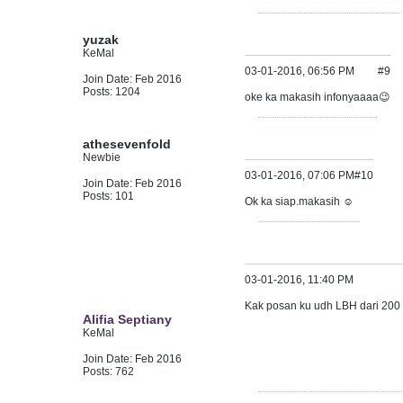
yuzak
KeMal
03-01-2016, 06:56 PM
#9
Join Date:
Feb 2016
Posts:
1204
oke ka makasih infonyaaaa😉
athesevenfold
Newbie
03-01-2016, 07:06 PM
#10
Join Date:
Feb 2016
Posts:
101
Ok ka siap.makasih ☺
03-01-2016, 11:40 PM
Kak posan ku udh LBH dari 200 t
Alifia Septiany
KeMal
Join Date:
Feb 2016
Posts:
762