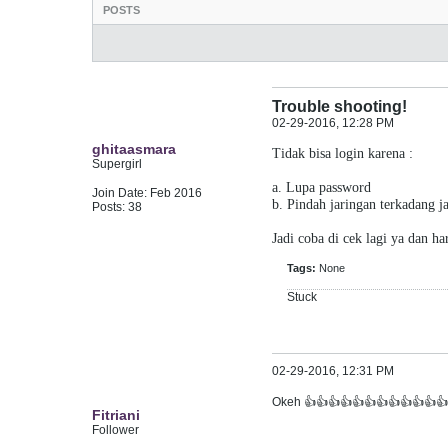
POSTS
LATEST ACTIVITY
Trouble shooting!
02-29-2016, 12:28 PM
ghitaasmara
Tidak bisa login karena :​
Supergirl
a. Lupa password
Join Date:
Feb 2016
b. Pindah jaringan terkadang 
Posts:
38
Jadi coba di cek lagi ya dan ha
Tags:
None
Stuck
02-29-2016, 12:31 PM
Okeh 👍👍👍👍👍👍👍👍👍👍👍👍
Fitriani
Follower