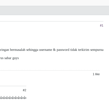
#1
jaringan bermasalah sehingga username & password tidak terkirim sempurna
rus sabar guys
1 like
#2
👍👍👍👍👍👍👍👍👍