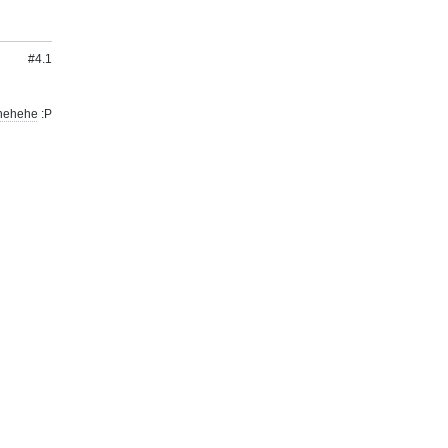
#4.
1
 hehehe :P