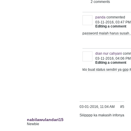
2 comments
panda
commented
03-11-2016, 03:47 PM
Editing a comment
password malah harus susah...
dian nur cahyani
com
03-11-2016, 04:06 PM
Editing a comment
klo buat status sendiri ya gp
03-01-2016, 11:04 AM
#5
Siiipppp ka makasih infonya
nabilawulandari15
Newbie