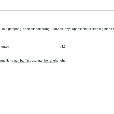
 kalo gampang, nanti ditebak orang... tau2 akunnya update status sendiri gimana
mented
#4.
2
p itung itung nambah''in postingan hehehehehehe