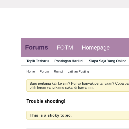
Forums
FOTM
Homepage
Topik Terbaru
Postingan Hari Ini
Siapa Saja Yang Online
Home
Forum
Rumpi
Latihan Posting
Baru pertama kali ke sini? Punya banyak pertanyaan? Coba b
pilih forum yang kamu sukai di bawah ini.
Trouble shooting!
This is a sticky topic.