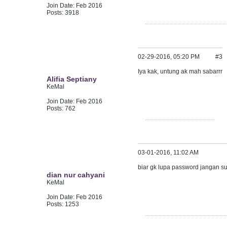
Join Date:
Feb 2016
Posts:
3918
02-29-2016, 05:20 PM
#3
Iya kak, untung ak mah sabarrr
Alifia Septiany
KeMal
Join Date:
Feb 2016
Posts:
762
03-01-2016, 11:02 AM
biar gk lupa password jangan s
dian nur cahyani
KeMal
Join Date:
Feb 2016
Posts:
1253