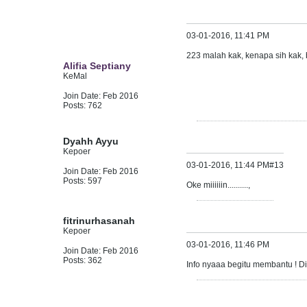
03-01-2016, 11:41 PM
223 malah kak, kenapa sih kak,
Alifia Septiany
KeMal
Join Date:
Feb 2016
Posts:
762
Dyahh Ayyu
Kepoer
03-01-2016, 11:44 PM
#13
Join Date:
Feb 2016
Posts:
597
Oke miiiiiin..........,
fitrinurhasanah
Kepoer
03-01-2016, 11:46 PM
Join Date:
Feb 2016
Posts:
362
Info nyaaa begitu membantu ! Di